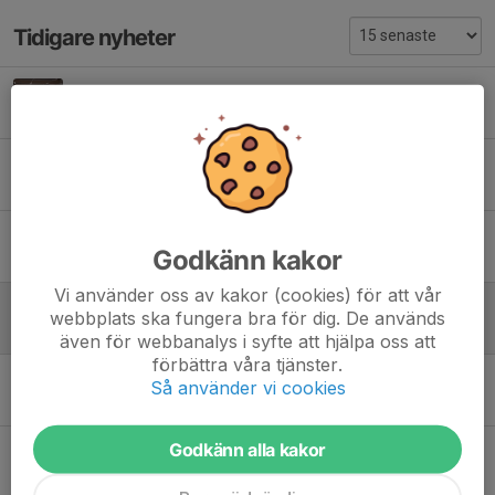
Tidigare nyheter
Avslutning
12 mar, 10:38
Anmälan KM
2 feb, 21:50
Träningar som vanligt igen
Godkänn kakor
3 jan, 10:27
Vi använder oss av kakor (cookies) för att vår
Ändrad träningsdag och vintercupen
webbplats ska fungera bra för dig. De används
18 dec 2025
även för webbanalys i syfte att hjälpa oss att
förbättra våra tjänster.
Kolla alltid kalendern
Så använder vi cookies
16 okt 2025
Godkänn alla kakor
Avslutning
14 mar 2025