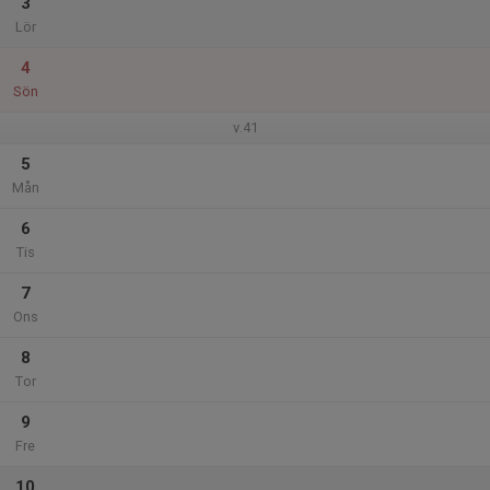
3
Lör
4
Sön
v.41
5
Mån
6
Tis
7
Ons
8
Tor
9
Fre
10