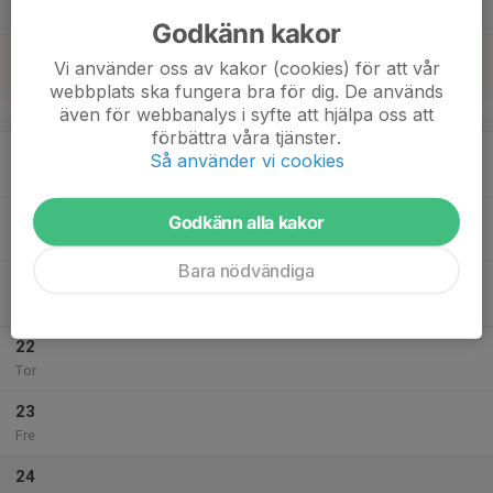
Lör
Godkänn kakor
18
Vi använder oss av kakor (cookies) för att vår
Sön
webbplats ska fungera bra för dig. De används
även för webbanalys i syfte att hjälpa oss att
v.43
förbättra våra tjänster.
19
Så använder vi cookies
Mån
20
Godkänn alla kakor
Tis
Bara nödvändiga
21
Ons
22
Tor
23
Fre
24