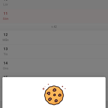
Lör
11
Sön
v.42
12
Mån
13
Tis
14
Ons
15
Tor
16
Fre
17