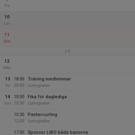
Fre
10
Lör
11
Sön
v.3
12
Mån
13
18:00
Träning medlemmar
20:00
Tis
Curlinghallen
14
10:00
Fika för daglediga
10:30
Ons
Curlinghallen
10:30
Pantercurling
12:00
Curlinghallen
17:00
Sponsor LIBO båda banorna