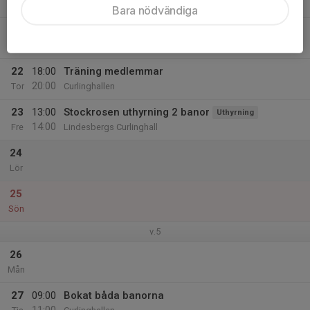
10:30
Ons
Curlinghallen
Bara nödvändiga
10:30
Pantercurling
12:00
Curlinghallen
22
18:00
Träning medlemmar
20:00
Tor
Curlinghallen
23
13:00
Stockrosen uthyrning 2 banor
Uthyrning
14:00
Fre
Lindesbergs Curlinghall
24
Lör
25
Sön
v.5
26
Mån
27
09:00
Bokat båda banorna