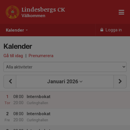
Lindesbergs CK
Välkommen
Logga in
Kalender
Kalender
Gå till idag
|
Prenumerera
Januari 2026
1
08:00
Internbokat
20:00
Tor
Curlinghallen
2
08:00
Internbokat
20:00
Fre
Curlinghallen