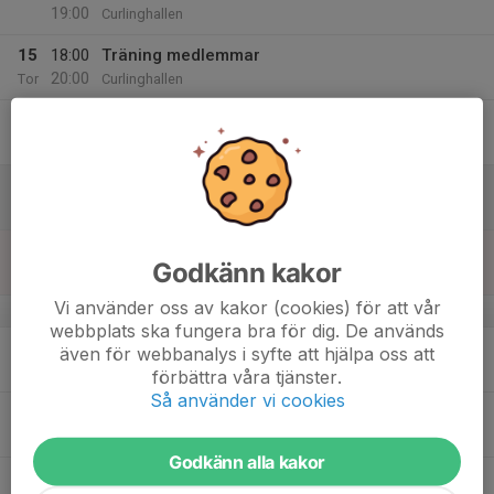
19:00
Curlinghallen
15
18:00
Träning medlemmar
20:00
Tor
Curlinghallen
16
Fre
17
Lör
18
Godkänn kakor
Sön
Vi använder oss av kakor (cookies) för att vår
v.4
webbplats ska fungera bra för dig. De används
19
även för webbanalys i syfte att hjälpa oss att
Mån
förbättra våra tjänster.
Så använder vi cookies
20
18:00
Träning medlemmar
20:00
Tis
Curlinghallen
Godkänn alla kakor
21
10:00
Fika för daglediga