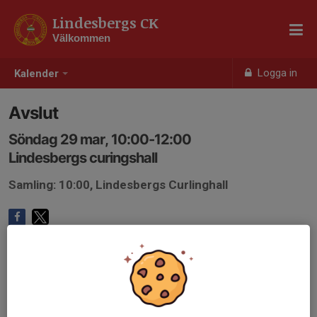
Lindesbergs CK
Välkommen
Logga in
Kalender
Avslut
Söndag 29 mar, 10:00-12:00
Lindesbergs curingshall
Samling: 10:00, Lindesbergs Curlinghall