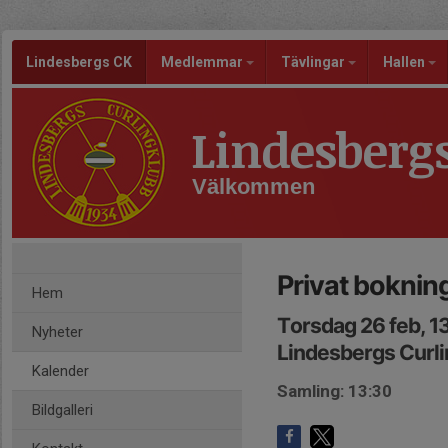
Lindesbergs CK
Medlemmar
Tävlingar
Hallen
Lindesberg
Välkommen
Privat boknin
Hem
Torsdag 26 feb, 1
Nyheter
Lindesbergs Curli
Kalender
Samling: 13:30
Bildgalleri