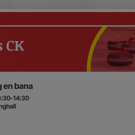
s CK
g en bana
3:30-14:30
nghall