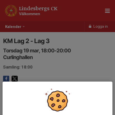
Lindesbergs CK
Välkommen
Logga in
Kalender
KM Lag 2 - Lag 3
Torsdag 19 mar, 18:00-20:00
Curlinghallen
Samling: 18:00