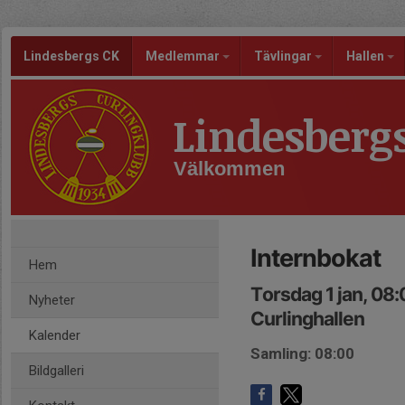
Lindesbergs CK
Medlemmar
Tävlingar
Hallen
Lindesberg
Välkommen
Internbokat
Hem
Torsdag 1 jan, 08
Nyheter
Curlinghallen
Kalender
Samling: 08:00
Bildgalleri