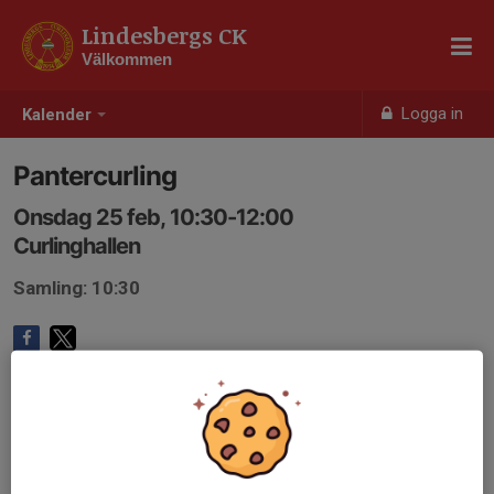
Lindesbergs CK
Välkommen
Logga in
Kalender
Pantercurling
Onsdag 25 feb, 10:30-12:00
Curlinghallen
Samling: 10:30